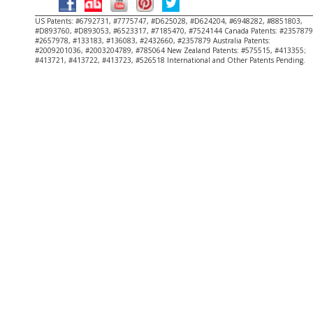
Copyright
US Patents: #6792731, #7775747, #D625028, #D624204, #6948282, #8851803,
#D893760, #D893053, #6523317, #7185470, #7524144 Canada Patents: #2357879
#2657978, #133183, #136083, #2432660, #2357879 Australia Patents:
#2009201036, #2003204789, #785064 New Zealand Patents: #575515, #413355;
#413721, #413722, #413723, #526518 International and Other Patents Pending.