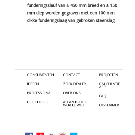
funderingssleuf van ± 450 mm breed en ± 150
mm diep worden gegraven met een 100 mm
dikke funderingslaag van gebroken steenslag.
footer
informatie
Informatie over
Informatie over
Informatie over
Allan Block
Allan Block
Allan Block
CONSUMENTEN
CONTACT
PROJECTEN
IDEEEN
ZOEK DEALER
CALCULATIE
APP
PROFESSIONAL
OVER ONS
FAQ
BROCHURES
ALLAN BLOCK
WERELDWIJD
DISCLAIMER