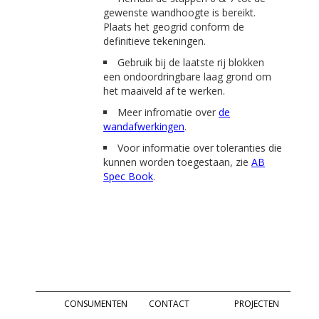
gewenste wandhoogte is bereikt.
Plaats het geogrid conform de
definitieve tekeningen.
Gebruik bij de laatste rij blokken
een ondoordringbare laag grond om
het maaiveld af te werken.
Meer infromatie over
de
wandafwerkingen
.
Voor informatie over toleranties die
kunnen worden toegestaan, zie
AB
Spec Book
.
footer
informatie
Informatie over
Informatie over
Informatie over
Allan Block
Allan Block
Allan Block
CONSUMENTEN
CONTACT
PROJECTEN