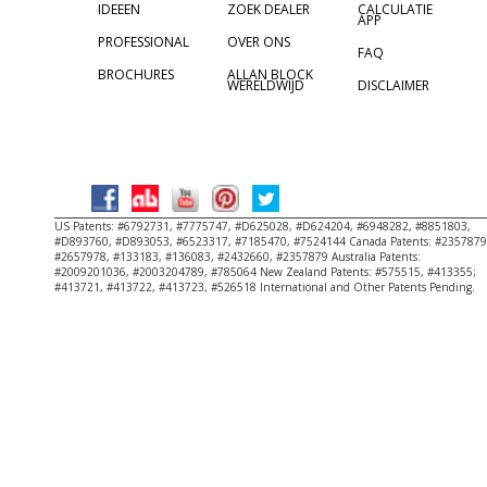
IDEEEN
ZOEK DEALER
CALCULATIE
APP
PROFESSIONAL
OVER ONS
FAQ
BROCHURES
ALLAN BLOCK
WERELDWIJD
DISCLAIMER
Copyright
US Patents: #6792731, #7775747, #D625028, #D624204, #6948282, #8851803,
#D893760, #D893053, #6523317, #7185470, #7524144 Canada Patents: #2357879
#2657978, #133183, #136083, #2432660, #2357879 Australia Patents:
#2009201036, #2003204789, #785064 New Zealand Patents: #575515, #413355;
#413721, #413722, #413723, #526518 International and Other Patents Pending.