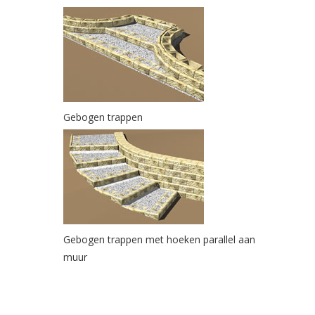
Gebogen trappen
Gebogen trappen met hoeken parallel aan
muur
footer
informatie