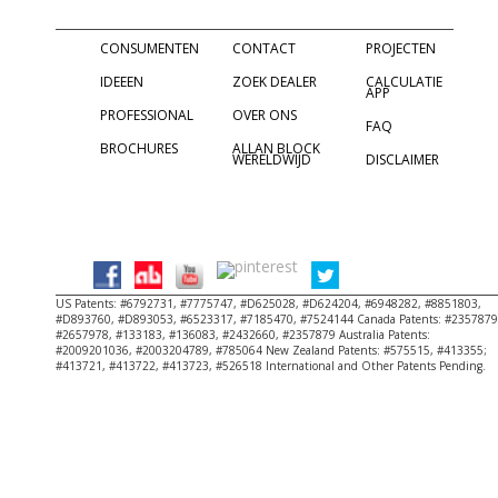
Informatie over
Informatie over
Informatie over
Allan Block
Allan Block
Allan Block
CONSUMENTEN
CONTACT
PROJECTEN
IDEEEN
ZOEK DEALER
CALCULATIE
APP
PROFESSIONAL
OVER ONS
FAQ
BROCHURES
ALLAN BLOCK
WERELDWIJD
DISCLAIMER
Copyright
US Patents: #6792731, #7775747, #D625028, #D624204, #6948282, #8851803,
#D893760, #D893053, #6523317, #7185470, #7524144 Canada Patents: #2357879
#2657978, #133183, #136083, #2432660, #2357879 Australia Patents:
#2009201036, #2003204789, #785064 New Zealand Patents: #575515, #413355;
#413721, #413722, #413723, #526518 International and Other Patents Pending.